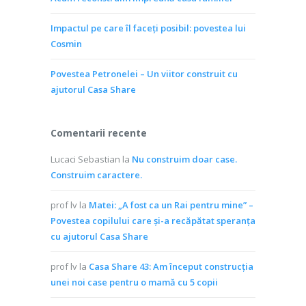
Impactul pe care îl faceți posibil: povestea lui
Cosmin
Povestea Petronelei – Un viitor construit cu
ajutorul Casa Share
Comentarii recente
Lucaci Sebastian
la
Nu construim doar case.
Construim caractere.
prof lv
la
Matei: „A fost ca un Rai pentru mine” –
Povestea copilului care și-a recăpătat speranța
cu ajutorul Casa Share
prof lv
la
Casa Share 43: Am început construcția
unei noi case pentru o mamă cu 5 copii