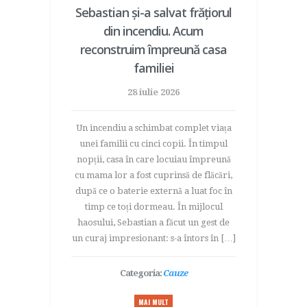
Sebastian și-a salvat frățiorul
din incendiu. Acum
reconstruim împreună casa
familiei
28 iulie 2026
Un incendiu a schimbat complet viața
unei familii cu cinci copii. În timpul
nopții, casa în care locuiau împreună
cu mama lor a fost cuprinsă de flăcări,
după ce o baterie externă a luat foc în
timp ce toți dormeau. În mijlocul
haosului, Sebastian a făcut un gest de
un curaj impresionant: s-a întors în […]
Categoria:
Cauze
MAI MULT