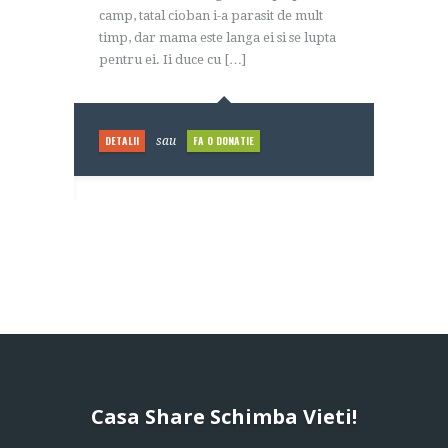
ranul
camp, tatal cioban i-a parasit de mult
n fum
timp, dar mama este langa ei si se lupta
afara
pentru ei. Ii duce cu […]
DETALII
FA O DONATIE
sau
Casa Share Schimba Vieti!