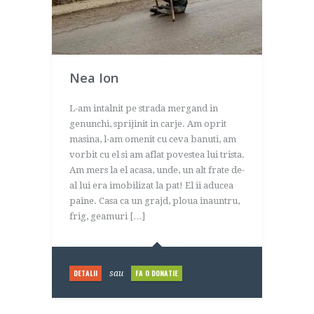
Nea Ion
L-am intalnit pe strada mergand in
genunchi, sprijinit in carje. Am oprit
masina, l-am omenit cu ceva banuti, am
vorbit cu el si am aflat povestea lui trista.
Am mers la el acasa, unde, un alt frate de-
al lui era imobilizat la pat! El ii aducea
paine. Casa ca un grajd, ploua inauntru,
frig, geamuri […]
DETALII
FA O DONATIE
sau