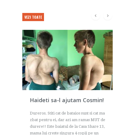
VEZI TOATE
meti
Haideti sa-l ajutam Cosmin!
0 ani,
Dureros. Stiti cat de bataios sunt si cat ma
.Batrana
zbat pentru ei, dar azi am ramas MUT de
 ca sotul
durere!! Este baiatul de la Casa Share 13,
 la cer!!!
mama lui creste singura 4 copii pe un