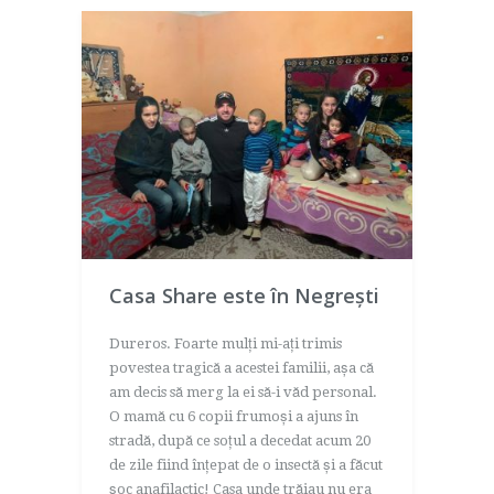
Casa Share este în Negrești
Dureros. Foarte mulți mi-ați trimis
povestea tragică a acestei familii, așa că
am decis să merg la ei să-i văd personal.
O mamă cu 6 copii frumoși a ajuns în
stradă, după ce soțul a decedat acum 20
de zile fiind înțepat de o insectă și a făcut
șoc anafilactic! Casa unde trăiau nu era