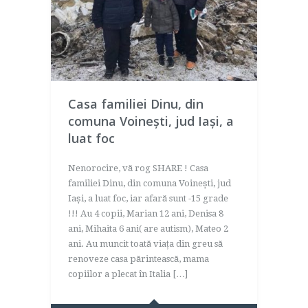
Casa familiei Dinu, din
comuna Voinești, jud Iași, a
luat foc
Nenorocire, vă rog SHARE ! Casa
familiei Dinu, din comuna Voinești, jud
Iași, a luat foc, iar afară sunt -15 grade
!!! Au 4 copii, Marian 12 ani, Denisa 8
ani, Mihaita 6 ani( are autism), Mateo 2
ani. Au muncit toată viața din greu să
renoveze casa părintească, mama
copiilor a plecat în Italia […]