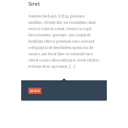
Siret
0 de
Suntem încă aici. E frig, picioare
parte de
umflate, obosiți dar nu renunțăm când
lui !!
vezi ce-i aici în vamă. Femei cu copii
nea
dezorientate, speriate. Am reușit să
Ș
încălzim câteva pensiuni care cazează
ganizam
refugiați și să deschidem spații noi de
e facem
cazare, am facut liste cu oamenii care
oferă cazare din toată țara! Acest război
trebuie să se oprească. […]
ook
DETALII