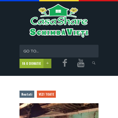
GO TO...
FA O DONATIE
Noutati
VEZI TOATE