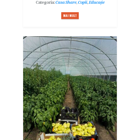
Categoria:
Casa Share
,
Copii
,
Educație
MAI MULT