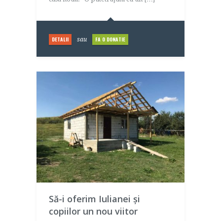
DETALII
FA O DONATIE
sau
Să-i oferim Iulianei și
copiilor un nou viitor