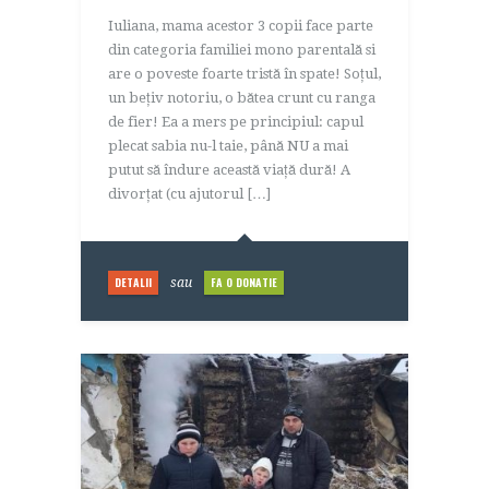
Iuliana, mama acestor 3 copii face parte
din categoria familiei mono parentală si
are o poveste foarte tristă în spate! Soțul,
un bețiv notoriu, o bătea crunt cu ranga
de fier! Ea a mers pe principiul: capul
plecat sabia nu-l taie, până NU a mai
putut să îndure această viață dură! A
divorțat (cu ajutorul […]
DETALII
FA O DONATIE
sau