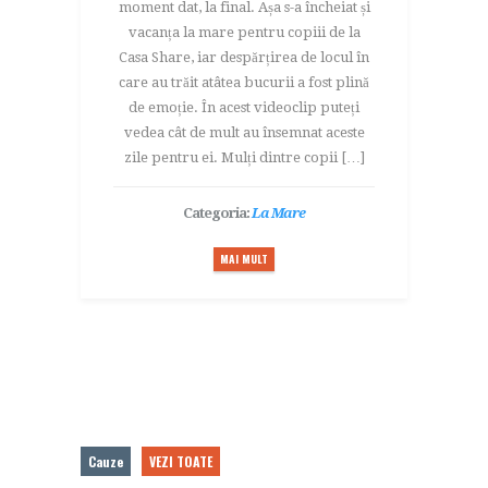
moment dat, la final. Așa s-a încheiat și
vacanța la mare pentru copiii de la
Casa Share, iar despărțirea de locul în
care au trăit atâtea bucurii a fost plină
de emoție. În acest videoclip puteți
vedea cât de mult au însemnat aceste
zile pentru ei. Mulți dintre copii […]
Categoria:
La Mare
MAI MULT
Cauze
VEZI TOATE