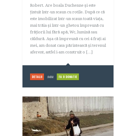
Robert. Are boala Duchenne și este
țintuit într-un scaun cu rotile. După ce că
este imobilizat într-un scaun toată viața,
mai trăia și într-un ghetou împreună cu
frățiorii lui fără apă, Wc, lumină sau
căldură. Așa că împreună cu cei 4 frați ai
mei, am donat casa părintească și terenul
aferent, astfel i-am construit o […]
DETALII
FA O DONATIE
sau