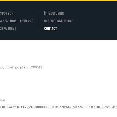
SPONSORI
ÎȚI MULȚUMIM!
3.5% FORMULARUL 230
DESPRE CASA SHARE
20% FIRME
CONTACT
28, cod poştal 700049
EUR
IBAN:
RO17RZBR0000060018177014
Cod SWIFT:
RZBR
, Cod BIC