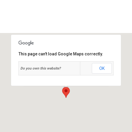
This page can't load Google Maps correctly.
OK
Do you own this website?
Asociaţia CASA SHARE
Iaşi str. Sfântul Lazăr, nr. 49, bl. A3, ap. 28, 700049