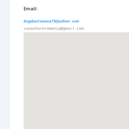
Email:
bogdantanasa75@yahoo.com
casashareromania@gmail.com