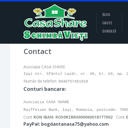
BLOG
CAUZE
DONEAZĂ
Contact
Asociaţia CASA SHARE
Iaşi str. Sfântul Lazăr, nr. 49, bl. A3, ap. 
Număr de telefon:
0040757451919
Conturi bancare:
Asociația CASA SHARE
Cont
RON IBAN:
RO50RZBR0000060018177002
Cont
PayPal:
bogdantanasa75@yahoo.com