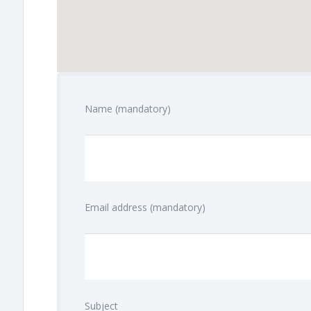
embed google maps
terms of use generator
Name (mandatory)
Email address (mandatory)
Subject