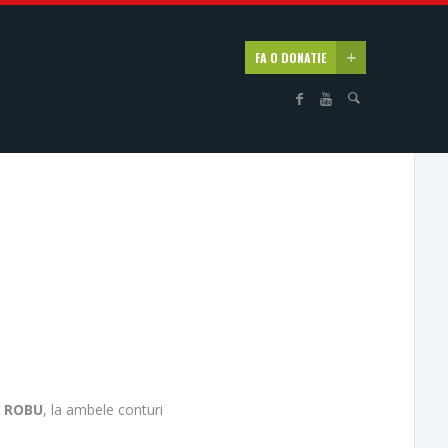
FA O DONATIE
:
ROBU
, la ambele conturi