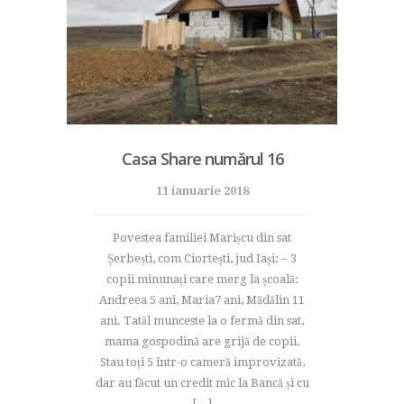
Casa Share numărul 16
11 ianuarie 2018
Povestea familiei Marișcu din sat
Șerbești, com Ciortești, jud Iași: – 3
copii minunați care merg la școală:
Andreea 5 ani, Maria7 ani, Mădălin 11
ani. Tatăl munceste la o fermă din sat,
mama gospodină are grijă de copii.
Stau toți 5 într-o cameră improvizată,
dar au făcut un credit mic la Bancă și cu
[…]