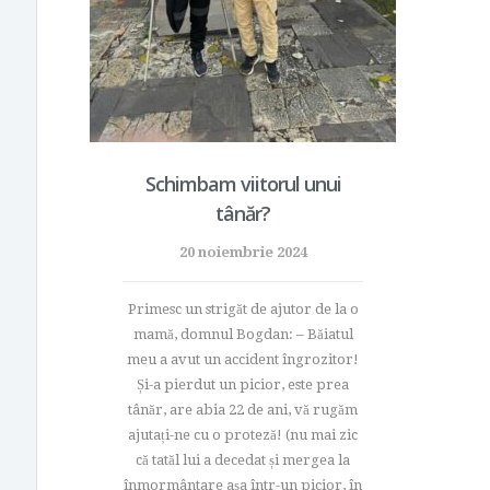
Schimbam viitorul unui
tânăr?
20 noiembrie 2024
Primesc un strigăt de ajutor de la o
mamă, domnul Bogdan: – Băiatul
meu a avut un accident îngrozitor!
Și-a pierdut un picior, este prea
tânăr, are abia 22 de ani, vă rugăm
ajutați-ne cu o proteză! (nu mai zic
că tatăl lui a decedat și mergea la
înmormântare așa într-un picior, în