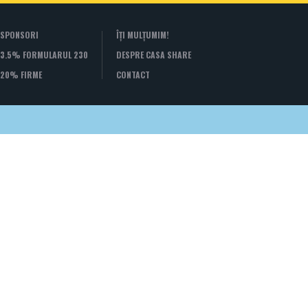
SPONSORI
ÎȚI MULȚUMIM!
3.5% FORMULARUL 230
DESPRE CASA SHARE
20% FIRME
CONTACT