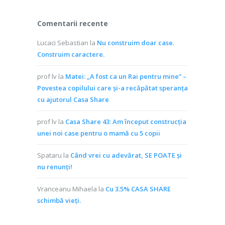
Comentarii recente
Lucaci Sebastian
la
Nu construim doar case.
Construim caractere.
prof lv
la
Matei: „A fost ca un Rai pentru mine” –
Povestea copilului care și-a recăpătat speranța
cu ajutorul Casa Share
prof lv
la
Casa Share 43: Am început construcția
unei noi case pentru o mamă cu 5 copii
Spataru
la
Când vrei cu adevărat, SE POATE și
nu renunți!
Vranceanu Mihaela
la
Cu 3.5% CASA SHARE
schimbă vieţi.