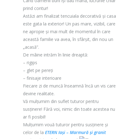
Când oamenii buni își dau mâna, lucrurile chiar
prind contur!
Astăzi am finalizat tencuiala decorativă şi casa
este gata la exterior! Un pas mare, vizibil, care
ne apropie și mai mult de momentul în care
această familie va avea, în sfârșit, din nou un
„acasă”.
De mâine intrăm în linie dreaptă:
– rigips
– glet pe pereți
– finisaje interioare
Fiecare zi de muncă înseamnă încă un vis care
devine realitate.
Vă mulțumim din suflet tuturor pentru
susținere! Fără voi, nimic din toate acestea nu
ar fi posibil!
Mulțumim vouă tuturor pentru susținere și
celor de la
ETERN Iași – Marmură și granit