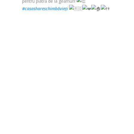
pentru piatra de la geamuri!
#casashareschimbăvieți