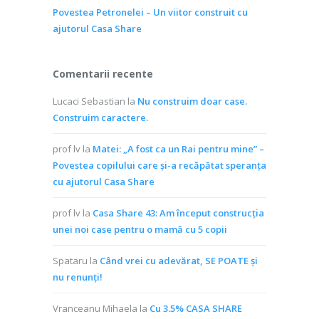
Povestea Petronelei – Un viitor construit cu
ajutorul Casa Share
Comentarii recente
Lucaci Sebastian
la
Nu construim doar case.
Construim caractere.
prof lv
la
Matei: „A fost ca un Rai pentru mine” –
Povestea copilului care și-a recăpătat speranța
cu ajutorul Casa Share
prof lv
la
Casa Share 43: Am început construcția
unei noi case pentru o mamă cu 5 copii
Spataru
la
Când vrei cu adevărat, SE POATE și
nu renunți!
Vranceanu Mihaela
la
Cu 3.5% CASA SHARE