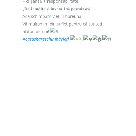
– ci șansă + responsabilitate
„𝐃𝐚̆-𝐢 𝐮𝐧𝐝𝐢𝐭̦𝐚 𝐬̦𝐢 𝐢̂𝐧𝐯𝐚𝐭̦𝐚̆-𝐥 𝐬𝐚̆ 𝐩𝐞𝐬𝐜𝐮𝐢𝐚𝐬𝐜𝐚̆.”
Așa schimbăm vieți. Împreună.
Vă mulțumim din suflet pentru că sunteți
alături de noi!
#casashareschimbăvieți