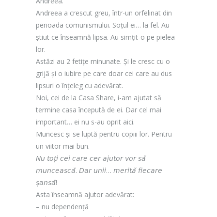
Andreea.
Andreea a crescut greu, într-un orfelinat din
perioada comunismului. Soțul ei… la fel. Au
știut ce înseamnă lipsa. Au simțit-o pe pielea
lor.
Astăzi au 2 fetițe minunate. Și le cresc cu o
grijă și o iubire pe care doar cei care au dus
lipsuri o înțeleg cu adevărat.
Noi, cei de la Casa Share, i-am ajutat să
termine casa începută de ei. Dar cel mai
important… ei nu s-au oprit aici.
Muncesc și se luptă pentru copiii lor. Pentru
un viitor mai bun.
𝘕𝘶 𝘵𝘰𝘵̦𝘪 𝘤𝘦𝘪 𝘤𝘢𝘳𝘦 𝘤𝘦𝘳 𝘢𝘫𝘶𝘵𝘰𝘳 𝘷𝘰𝘳 𝘴𝘢̆
𝘮𝘶𝘯𝘤𝘦𝘢𝘴𝘤𝘢̆. 𝘋𝘢𝘳 𝘶𝘯𝘪𝘪… 𝘮𝘦𝘳𝘪𝘵𝘢̆ 𝘧𝘪𝘦𝘤𝘢𝘳𝘦
𝘴̦𝘢𝘯𝘴𝘢̆!
Asta înseamnă ajutor adevărat:
– nu dependență