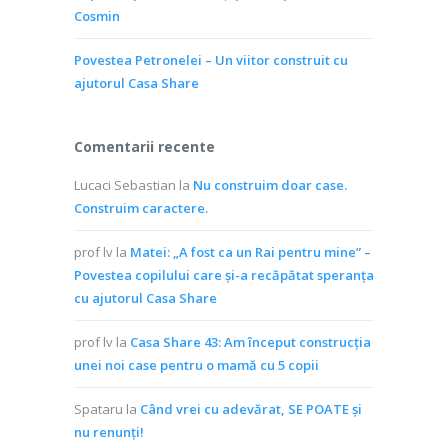
Cosmin
Povestea Petronelei – Un viitor construit cu
ajutorul Casa Share
Comentarii recente
Lucaci Sebastian
la
Nu construim doar case.
Construim caractere.
prof lv
la
Matei: „A fost ca un Rai pentru mine” –
Povestea copilului care și-a recăpătat speranța
cu ajutorul Casa Share
prof lv
la
Casa Share 43: Am început construcția
unei noi case pentru o mamă cu 5 copii
Spataru
la
Când vrei cu adevărat, SE POATE și
nu renunți!