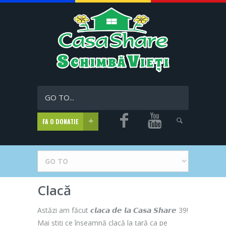
GO TO...
FA O DONATIE
Clacă
Astăzi am făcut 𝙘𝙡𝙖𝙘𝙖 𝙙𝙚 𝙡𝙖 𝘾𝙖𝙨𝙖 𝙎𝙝𝙖𝙧𝙚 39!
Mai știți ce înseamnă clacă la țară ca pe