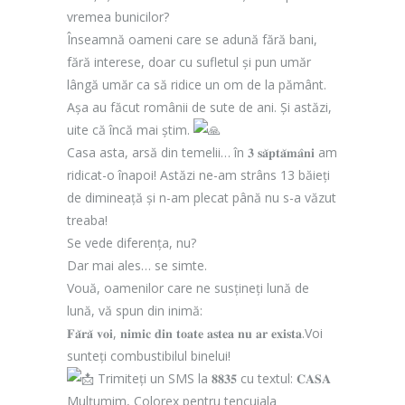
vremea bunicilor?
Înseamnă oameni care se adună fără bani,
fără interese, doar cu sufletul și pun umăr
lângă umăr ca să ridice un om de la pământ.
Așa au făcut românii de sute de ani. Și astăzi,
uite că încă mai știm.
Casa asta, arsă din temelii… în 𝟑 𝐬𝐚̆𝐩𝐭𝐚̆𝐦𝐚̂𝐧𝐢 am
ridicat-o înapoi! Astăzi ne-am strâns 13 băieți
de dimineață și n-am plecat până nu s-a văzut
treaba!
Se vede diferența, nu?
Dar mai ales… se simte.
Vouă, oamenilor care ne susțineți lună de
lună, vă spun din inimă:
𝐅𝐚̆𝐫𝐚̆ 𝐯𝐨𝐢, 𝐧𝐢𝐦𝐢𝐜 𝐝𝐢𝐧 𝐭𝐨𝐚𝐭𝐞 𝐚𝐬𝐭𝐞𝐚 𝐧𝐮 𝐚𝐫 𝐞𝐱𝐢𝐬𝐭𝐚.Voi
sunteți combustibilul binelui!
Trimiteți un SMS la 𝟖𝟖𝟑𝟓 cu textul: 𝐂𝐀𝐒𝐀
Mulțumim, Colorex pentru tencuiala