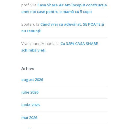
prof lv
la
Casa Share 43: Am început construcția
unei noi case pentru o mamă cu 5 copii
Spataru
la
Când vrei cu adevărat, SE POATE și
nu renunți!
Vranceanu Mihaela
la
Cu 3.5% CASA SHARE
schimbă vieţi.
Arhive
august 2026
iulie 2026
iunie 2026
mai 2026