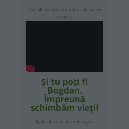
Vă mulțumim pentru toată susținerea
voastră!
Şi tu poţi fi
Bogdan.
Împreună
schimbăm vieţi!
Opţional, poţi dona prin paypal