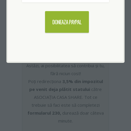
Cum poţi ajuta?
Din 2015, Bogdan, la CASA
SHARE a construit peste 40
DONEAZA PAYPAL
de case pentru familii cu
copii care şi-au pierdut casa
în incendii sau locuiau în
condiţii inumane.
Astăzi, ai posibilitatea să contribui și tu,
fără niciun cost!
Poți redirecționa
3,5% din impozitul
pe venit deja plătit statului
către
ASOCIAȚIA CASA SHARE. Tot ce
trebuie să faci este să completezi
formularul 230,
durează doar câteva
minute.