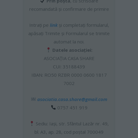
Prin poștă
, cu scrisoare
recomandată și confirmare de primire
Intrați pe
link
și completați formularul,
apăsați Trimite și Formularul se trimite
automat la noi.
Datele asociației:
ASOCIAȚIA CASA SHARE
CUI: 35188439
IBAN: RO50 RZBR 0000 0600 1817
7002
asociatia.casa.share@gmail.com
0757 451 919
Sediu: Iași, str. Sfântul Lazăr nr. 49,
bl. A3, ap. 28, cod poştal 700049