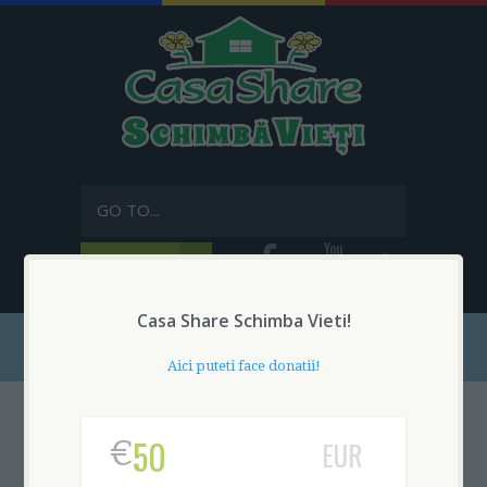
GO TO...
FA O DONATIE
Casa Share Schimba Vieti!
Aici puteti face donatii!
Cu 3.5% CASA SHARE
schimbă vieţi.
€
EUR