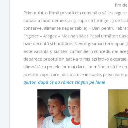
fim des
Primarului, o firmă privată din comună o să le asigur
sociala a facut demersuri și copiii să fie îngeijiți de 
conserve, alimente neperisabile) – Bani pentru rebran
Frigider – Aragaz – Masina spălat Pasul următor: Cas
baie decentă și bucătărie. Nevoi: geamuri termopan și 
este vacanță și suntem cu famiilie în concedii, dar aceșt
deoarece preotul din sat i-a trimis azi într-o excursi
sâmbătă cu pozele lor mai clare, iar mâine o să fie un
acestor copii, care, duc o cruce în spate, prea mare pe
ajutor, după ce au rămas singuri pe lume