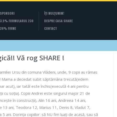
SPONSORI
ÎȚI MULȚUMIM!
3.5% FORMULARUL 230
DESPRE CASA SHARE
20% FIRME
CONTACT
ică!! Vă rog SHARE !
 familiei Ursu din comuna Vlădeni, unde, 9 copii au rămas
!!! Mama a decedat subit săptămâna trecută(edem
ar acut), iar tatăl este închis(execută 4 ani pentru
ții cu soția). Copiii Andrei este singurul major 21 de
cește în construcții), Alin 16 ani, Andreea 14 ani,
 13 ani, Teodora 12, Marius 11, Denis 8, Vladut 7,
 5 ani. Dorința copiilor: să NU fim luați de acasă, sau să