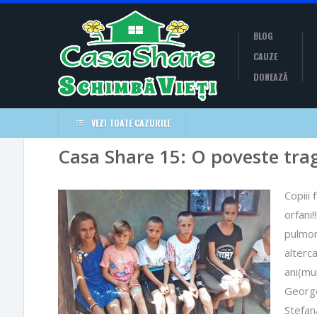
BLOG
CAUZE
DONEAZĂ
VEZI TOATE CAZURILE
Casa Share 15: O poveste trag
Copiii
orfani
pulmon
alterca
ani(mun
George
Stefana