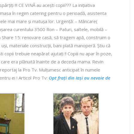
părțiți !!! CE VINĂ au acești copii??? La inițiativa
e masa în regim catering pentru o perioadă, asistenta
fratele mai mare și matușa lor. Urgență: – Mâncare(
șarea curentului 3500 Ron – Paturi, saltele, mobilă –
a Share 15: renovare casă, să tragem apă, construim o
uși, materiale construcții, bani plată manoperă. Știu că
i copii trebuie neapărat ajutați !! Copiii nu apar în poze,
e, care era plănuită înainte de a deceda mama. Revin
 reportaj la Pro Tv. Mulțumesc anticipat în numele
ntru ei ! Articol Pro Tv:
Opt frați din Iași au nevoie de