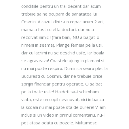
conditiile pentru un trai decent dar acum
trebuie sa ne ocupam de sanatatea lui
Cosmin. A cazut dintr-un copac acum 2 ani,
mama a fost cu el la doctori, dar nu a
rezolvat nimic ! (fara bani, NU a bagat-o
nimeni in seama). Plange femeia pe la usi,
dar cu lacrimi nu se deschid usile, iar boala
se agraveaza! Coastele ajung in plamani si
nu mai poate respira. Duminica seara plec la
Bucuresti cu Cosmin, dar ne trebuie orice
sprijin financiar pentru operatie. O sa bat
pe la toate usile! Haideti sa-i schimbam
viata, este un copil nevinovat, nici in banca
la scoala nu mai poate sta de durere! V-am
inclus si un video in primul comentariu, nu-l
pot atasa odata cu pozele. Multumesc