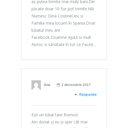
as putea trimite mai mulți bani.Din
păcate doar 10 Eur pot trimite.Mă
Numesc Dina Costinel.Ieu si
Familia mea locuim în Spania.Doar
băiatul meu are
Facebook.Doamne Ajută si mult
Noroc si sănătate în tot ce Faceți…
Ana
1 decembrie 2017
Răspunde
Ești un băiat tare frumos!
Am donat și eu și sper cât mai