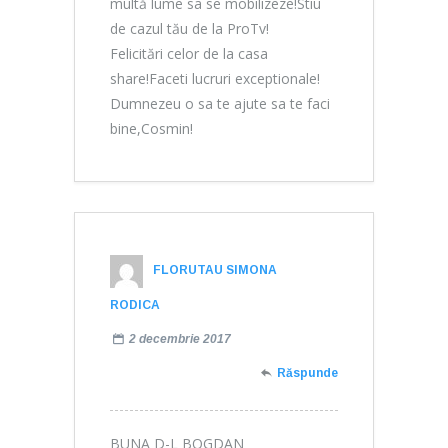
multă lume sa se mobilizeze!Stiu
de cazul tău de la ProTv!
Felicitări celor de la casa
share!Faceti lucruri exceptionale!
Dumnezeu o sa te ajute sa te faci
bine,Cosmin!
FLORUTAU SIMONA
RODICA
2 decembrie 2017
Răspunde
BUNA D-L BOGDAN