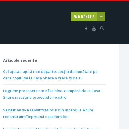
FA O DONATIE
Articole recente
Cel ajutat, ajută mai departe. Lecția de bunătate pe
care copiii de la Casa Share o oferă zi de zi
Legume proaspete care fac bine: cumpără de la Casa
Share și susține proiectele noastre
Sebastian și-a salvat frățiorul din incendiu. Acum
reconstruim împreună casa familiei