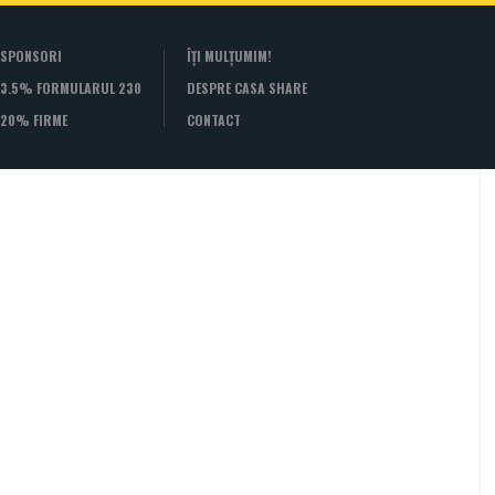
SPONSORI
ÎȚI MULȚUMIM!
3.5% FORMULARUL 230
DESPRE CASA SHARE
20% FIRME
CONTACT