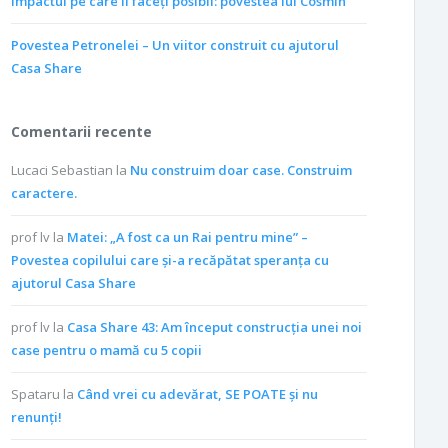
Impactul pe care îl faceți posibil: povestea lui Cosmin
Povestea Petronelei – Un viitor construit cu ajutorul
Casa Share
Comentarii recente
Lucaci Sebastian
la
Nu construim doar case. Construim
caractere.
prof lv
la
Matei: „A fost ca un Rai pentru mine” –
Povestea copilului care și-a recăpătat speranța cu
ajutorul Casa Share
prof lv
la
Casa Share 43: Am început construcția unei noi
case pentru o mamă cu 5 copii
Spataru
la
Când vrei cu adevărat, SE POATE și nu
renunți!