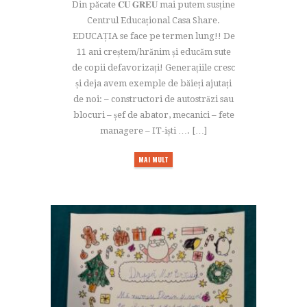
Din păcate 𝐂𝐔 𝐆𝐑𝐄𝐔 mai putem susține
Centrul Educațional Casa Share.
EDUCAȚIA se face pe termen lung!! De
11 ani creștem/hrănim și educăm sute
de copii defavorizați! Generațiile cresc
și deja avem exemple de băieți ajutați
de noi: – constructori de autostrăzi sau
blocuri – șef de abator, mecanici – fete
managere – IT-iști …. […]
MAI MULT