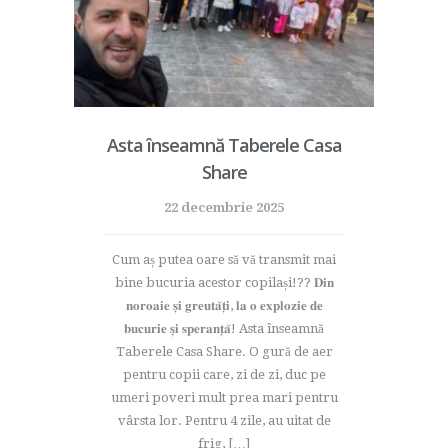
Asta înseamnă Taberele Casa
Share
22 decembrie 2025
Cum aș putea oare să vă transmit mai
bine bucuria acestor copilași!?? 𝐃𝐢𝐧
𝐧𝐨𝐫𝐨𝐚𝐢𝐞 𝐬̦𝐢 𝐠𝐫𝐞𝐮𝐭𝐚̆𝐭̦𝐢, 𝐥𝐚 𝐨 𝐞𝐱𝐩𝐥𝐨𝐳𝐢𝐞 𝐝𝐞
𝐛𝐮𝐜𝐮𝐫𝐢𝐞 𝐬̦𝐢 𝐬𝐩𝐞𝐫𝐚𝐧𝐭̦𝐚̆! Asta înseamnă
Taberele Casa Share. O gură de aer
pentru copii care, zi de zi, duc pe
umeri poveri mult prea mari pentru
vârsta lor. Pentru 4 zile, au uitat de
frig, […]