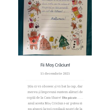
Fii Moș Crăciun!
15 decembrie 2025
Știu că vă obosesc și vă bat la cap, dar
mereu și împreună suntem alături de
copiii de la Casa Share! 𝐃𝐢𝐧 𝐩𝐚̆𝐜𝐚𝐭𝐞……
anul acesta Moș Crăciun s-ar putea să
nu ajungă la toți copilașii noștri de la