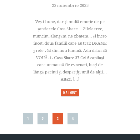
23 noiembrie 2025
Vești bune, dar și multă emoție de pe
șantierele Casa Share… Zilele trec,
muncim, alergăm, ne zbatem… și încet-
încet, două familii care au trăit DRAME
grele văd din nou lumină. Asta datorită
VOUĂ. 𝟏. 𝐂𝐚𝐬𝐚 𝐒𝐡𝐚𝐫𝐞 𝟑𝟕 Cei 𝟓 𝐜𝐨𝐩𝐢𝐥𝐚𝐬̦𝐢
care urmau să fie evacuați, luați de
lângă părinți și despărțiți unii de alții…
Astăzi […]
MAI MULT
1
2
3
4