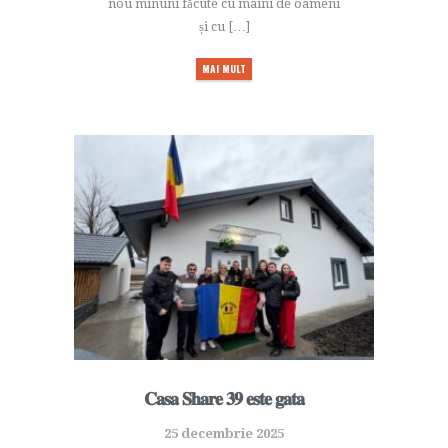
nou minuni făcute cu mâini de oameni
și cu […]
MAI MULT
𝐂𝐚𝐬𝐚 𝐒𝐡𝐚𝐫𝐞 𝟑𝟗 𝐞𝐬𝐭𝐞 𝐠𝐚𝐭𝐚
25 decembrie 2025