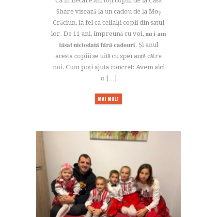
Ca în fiecare an, toți copiii de la Casa
Share visează la un cadou de la Moș
Crăciun, la fel ca ceilalți copii din satul
lor. De 11 ani, împreună cu voi, 𝐧𝐮 𝐢-𝐚𝐦
𝐥𝐚̆𝐬𝐚𝐭 𝐧𝐢𝐜𝐢𝐨𝐝𝐚𝐭𝐚̆ 𝐟𝐚̆𝐫𝐚̆ 𝐜𝐚𝐝𝐨𝐮𝐫𝐢. Și anul
acesta copiii se uită cu speranță către
noi. Cum poți ajuta concret: Avem aici
o […]
MAI MULT