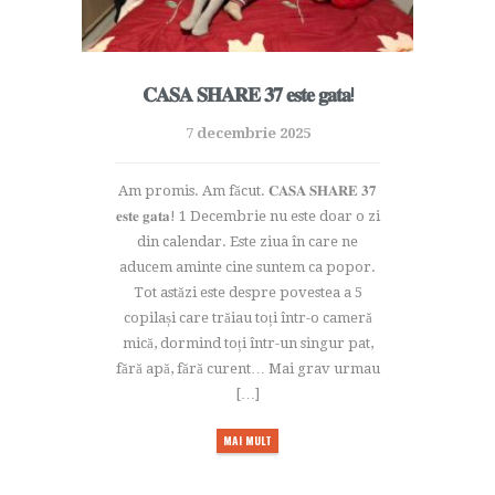
𝐂𝐀𝐒𝐀 𝐒𝐇𝐀𝐑𝐄 𝟑𝟕 𝐞𝐬𝐭𝐞 𝐠𝐚𝐭𝐚!
7 decembrie 2025
Am promis. Am făcut. 𝐂𝐀𝐒𝐀 𝐒𝐇𝐀𝐑𝐄 𝟑𝟕
𝐞𝐬𝐭𝐞 𝐠𝐚𝐭𝐚! 1 Decembrie nu este doar o zi
din calendar. Este ziua în care ne
aducem aminte cine suntem ca popor.
Tot astăzi este despre povestea a 5
copilași care trăiau toți într-o cameră
mică, dormind toți într-un singur pat,
fără apă, fără curent… Mai grav urmau
[…]
MAI MULT