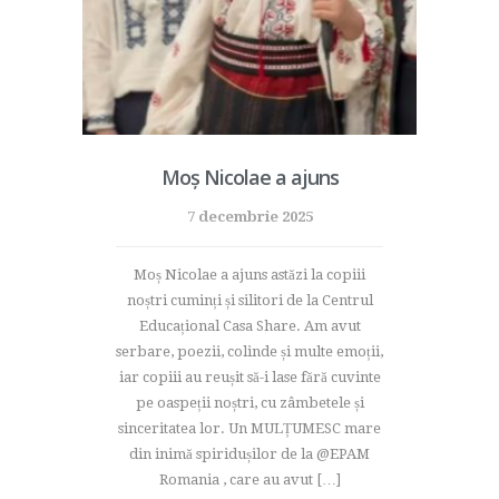
Moș Nicolae a ajuns
7 decembrie 2025
Moș Nicolae a ajuns astăzi la copiii
noștri cuminți și silitori de la Centrul
Educațional Casa Share. Am avut
serbare, poezii, colinde și multe emoții,
iar copiii au reușit să-i lase fără cuvinte
pe oaspeții noștri, cu zâmbetele și
sinceritatea lor. Un MULȚUMESC mare
din inimă spiridușilor de la @EPAM
Romania , care au avut […]