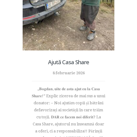
Ajută Casa Share
8 februarie 2026
„𝐁𝐨𝐠𝐝𝐚𝐧, 𝐮𝐢𝐭𝐞 𝐝𝐞 𝐚𝐬𝐭𝐚 𝐚𝐣𝐮𝐭 𝐞𝐮 𝐥𝐚 𝐂𝐚𝐬𝐚
𝐒𝐡𝐚𝐫𝐞!” Explic zicerea de mai sus a unui
donator: – Noi ajutăm copii și bătrâni
defavorizați ai societății în care trăim
cu toții. 𝐃𝐀𝐑 𝐜𝐞 𝐟𝐚𝐜𝐞𝐦 𝐧𝐨𝐢 𝐝𝐢𝐟𝐞𝐫𝐢𝐭? La
Casa Share, ajutorul nu înseamnă doar
a oferi, ci a responsabiliza!! Părinții