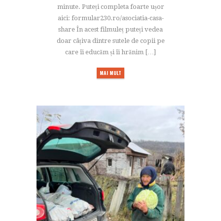
minute. Puteți completa foarte ușor
aici: formular230.ro/asociatia-casa-
share În acest filmuleț puteți vedea
doar câțiva dintre sutele de copii pe
care îi educăm și îi hrănim […]
MAI MULT