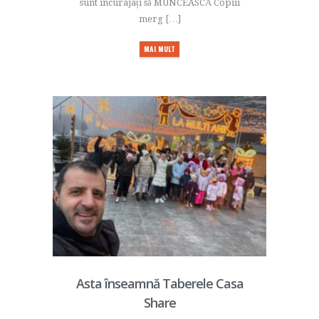
sunt încurajați să MUNCEASCĂ Copiii
merg […]
MAI MULT
Asta înseamnă Taberele Casa
Share