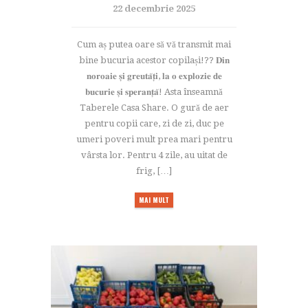
22 decembrie 2025
Cum aș putea oare să vă transmit mai
bine bucuria acestor copilași!?? 𝐃𝐢𝐧
𝐧𝐨𝐫𝐨𝐚𝐢𝐞 𝐬̦𝐢 𝐠𝐫𝐞𝐮𝐭𝐚̆𝐭̦𝐢, 𝐥𝐚 𝐨 𝐞𝐱𝐩𝐥𝐨𝐳𝐢𝐞 𝐝𝐞
𝐛𝐮𝐜𝐮𝐫𝐢𝐞 𝐬̦𝐢 𝐬𝐩𝐞𝐫𝐚𝐧𝐭̦𝐚̆! Asta înseamnă
Taberele Casa Share. O gură de aer
pentru copii care, zi de zi, duc pe
umeri poveri mult prea mari pentru
vârsta lor. Pentru 4 zile, au uitat de
frig, […]
MAI MULT