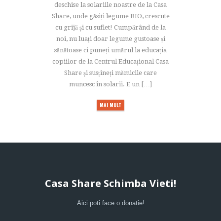
deschise la solariile noastre de la Casa
Share, unde găsiți legume BIO, crescute
cu grijă și cu suflet! Cumpărând de la
noi, nu luați doar legume gustoase și
sănătoase ci puneți umărul la educația
copiilor de la Centrul Educațional Casa
Share și susțineți mămicile care
muncesc în solarii. E un […]
MAI MULT
Casa Share Schimba Vieti!
Aici poti face o donatie!