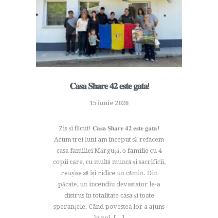
𝐂𝐚𝐬𝐚 𝐒𝐡𝐚𝐫𝐞 𝟒𝟐 𝐞𝐬𝐭𝐞 𝐠𝐚𝐭𝐚!
15 iunie 2026
Zis și făcut! 𝐂𝐚𝐬𝐚 𝐒𝐡𝐚𝐫𝐞 𝟒𝟐 𝐞𝐬𝐭𝐞 𝐠𝐚𝐭𝐚!
Acum trei luni am început să refacem
casa familiei Mărguță, o familie cu 4
copii care, cu multă muncă și sacrificii,
reușise să își ridice un cămin. Din
păcate, un incendiu devastator le-a
distrus în totalitate casa și toate
speranțele. Când povestea lor a ajuns
la noi, […]