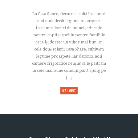
La Casa Share, fiecare recoltă înseamnă
mai mult decât legume proaspete.
Înseamnă locuri de muncă, educație
pentru copii și sprijin pentru familiile
care își doresc un viitor mai bun. În
cele două solarii Casa Share, cultivăm
legume proaspete, iar datorită noii
camere frigorifice reușim să le păstrăm
în cele mai bune condiții până ajung pe
[…]
MAI MULT