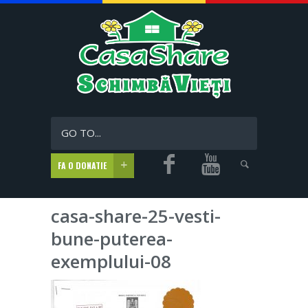
GO TO...
FA O DONATIE
casa-share-25-vesti-
bune-puterea-
exemplului-08