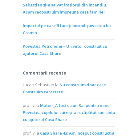
Sebastian și-a salvat frățiorul din incendiu.
Acum reconstruim împreună casa familiei
Impactul pe care îl faceți posibil: povestea lui
Cosmin
Povestea Petronelei – Un viitor construit cu
ajutorul Casa Share
Comentarii recente
Lucaci Sebastian
la
Nu construim doar case.
Construim caractere.
prof lv
la
Matei: „A fost ca un Rai pentru mine” –
Povestea copilului care și-a recăpătat speranța
cu ajutorul Casa Share
prof lv
la
Casa Share 43: Am început construcția