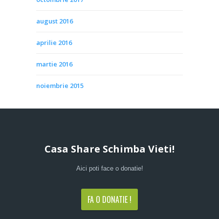
august 2016
aprilie 2016
martie 2016
noiembrie 2015
Casa Share Schimba Vieti!
Aici poti face o donatie!
FA O DONATIE !