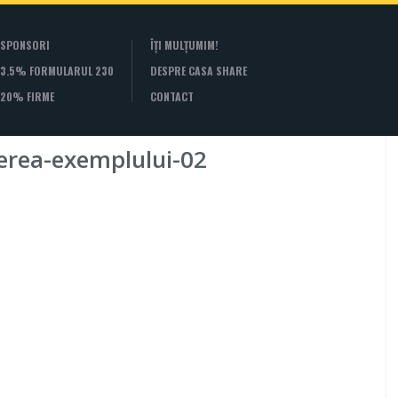
SPONSORI
ÎȚI MULȚUMIM!
3.5% FORMULARUL 230
DESPRE CASA SHARE
20% FIRME
CONTACT
erea-exemplului-02