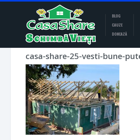
BLOG
CAUZE
DONEAZĂ
casa-share-25-vesti-bune-put