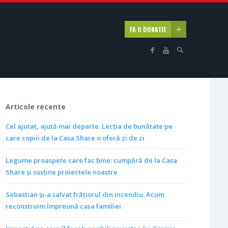
FA O DONATIE
Articole recente
Cel ajutat, ajută mai departe. Lecția de bunătate pe
care copiii de la Casa Share o oferă zi de zi
Legume proaspete care fac bine: cumpără de la Casa
Share și susține proiectele noastre
Sebastian și-a salvat frățiorul din incendiu. Acum
reconstruim împreună casa familiei