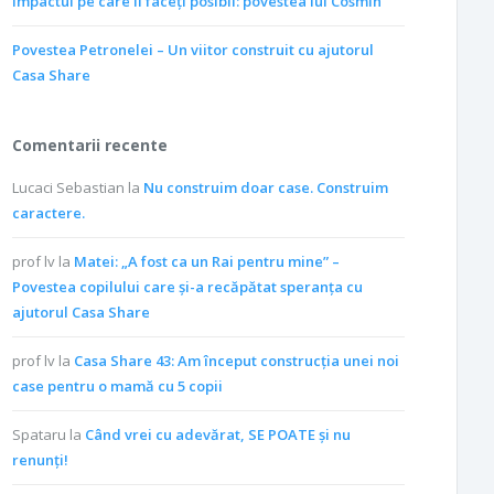
Impactul pe care îl faceți posibil: povestea lui Cosmin
Povestea Petronelei – Un viitor construit cu ajutorul
Casa Share
Comentarii recente
Lucaci Sebastian
la
Nu construim doar case. Construim
caractere.
prof lv
la
Matei: „A fost ca un Rai pentru mine” –
Povestea copilului care și-a recăpătat speranța cu
ajutorul Casa Share
prof lv
la
Casa Share 43: Am început construcția unei noi
case pentru o mamă cu 5 copii
Spataru
la
Când vrei cu adevărat, SE POATE și nu
renunți!