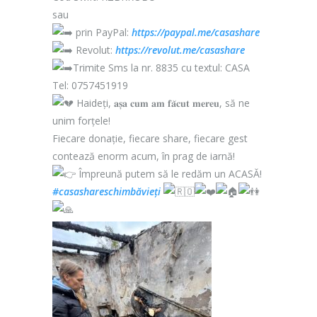
sau
prin PayPal:
https://paypal.me/casashare
Revolut:
https://revolut.me/casashare
Trimite Sms la nr. 8835 cu textul: CASA
Tel: 0757451919
Haideți, 𝐚𝐬̦𝐚 𝐜𝐮𝐦 𝐚𝐦 𝐟𝐚̆𝐜𝐮𝐭 𝐦𝐞𝐫𝐞𝐮, să ne
unim forțele!
Fiecare donație, fiecare share, fiecare gest
contează enorm acum, în prag de iarnă!
Împreună putem să le redăm un ACASĂ!
#casashareschimbăvieți