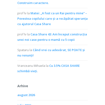
Construim caractere.
prof lv
la
Matei: „A fost ca un Rai pentru mine” –
Povestea copilului care și-a recăpătat speranța
cu ajutorul Casa Share
prof lv
la
Casa Share 43: Am început construcția
unei noi case pentru o mamă cu 5 copii
Spataru
la
Când vrei cu adevărat, SE POATE și
nu renunți!
Vranceanu Mihaela
la
Cu 3.5% CASA SHARE
schimbă vieţi.
Arhive
august 2026