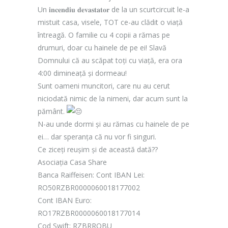
Un 𝐢𝐧𝐜𝐞𝐧𝐝𝐢𝐮 𝐝𝐞𝐯𝐚𝐬𝐭𝐚𝐭𝐨𝐫 de la un scurtcircuit le-a
mistuit casa, visele, TOT ce-au clădit o viață
întreagă. O familie cu 4 copii a rămas pe
drumuri, doar cu hainele de pe ei! Slavă
Domnului că au scăpat toți cu viață, era ora
4:00 dimineață și dormeau!
Sunt oameni muncitori, care nu au cerut
niciodată nimic de la nimeni, dar acum sunt la
pământ.
N-au unde dormi și au rămas cu hainele de pe
ei… dar speranța că nu vor fi singuri.
Ce ziceți reușim și de această dată??
Asociația Casa Share
Banca Raiffeisen: Cont IBAN Lei:
RO50RZBR0000060018177002
Cont IBAN Euro:
RO17RZBR0000060018177014
Cod Swift: RZBRROBU