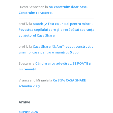
Lucaci Sebastian
la
Nu construim doar case.
Construim caractere.
prof lv
la
Matei: „A fost ca un Rai pentru mine” –
Povestea copilului care și-a recăpătat speranța
cu ajutorul Casa Share
prof lv
la
Casa Share 43: Am început construcția
unei noi case pentru o mamă cu 5 copii
Spataru
la
Când vrei cu adevărat, SE POATE și
nu renunți!
Vranceanu Mihaela
la
Cu 3.5% CASA SHARE
schimbă vieţi.
Arhive
august 2026