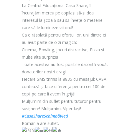
La Centrul Educațional Casa Share, îi
încurajăm mereu pe copilași să-și dea
interesul la școală sau să învețe o meserie
care să le lumineze viitorul!
Ca o răsplată pentru efortul lor, unii dintre ei
au avut parte de o zi magică:
Cinema, Bowling, jocuri distractive, Pizza și
multe alte surprize!
Toate acestea au fost posibile datorită vouă,
donatorilor noștri dragi!
Fiecare SMS trimis la 8835 cu mesajul: CASA
contează și face diferența pentru cei 100 de
copii pe care îi avem în grijă!
Mulțumim din suflet pentru tuturor pentru
susținere! Mulțumim, Viper Iași!
#CasaShareSchimbăVieți
România are suflet.