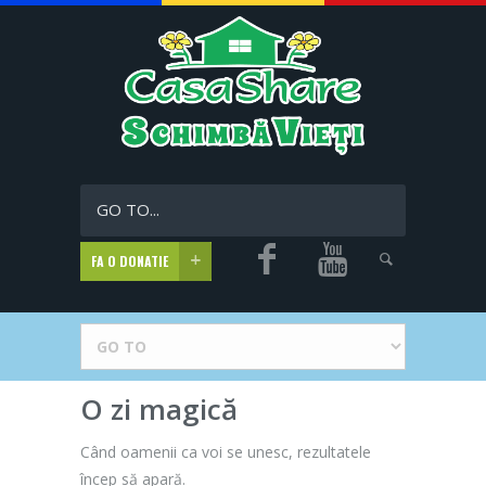
GO TO...
FA O DONATIE
O zi magică
Când oamenii ca voi se unesc, rezultatele
încep să apară.