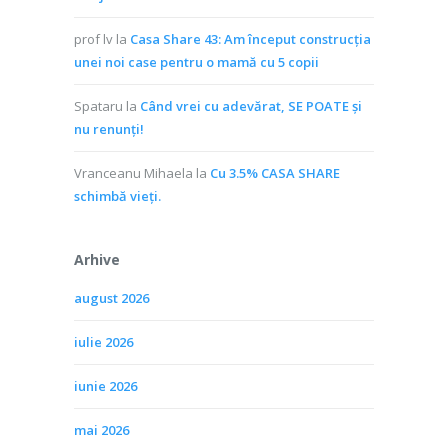
prof lv
la
Casa Share 43: Am început construcția
unei noi case pentru o mamă cu 5 copii
Spataru
la
Când vrei cu adevărat, SE POATE și
nu renunți!
Vranceanu Mihaela
la
Cu 3.5% CASA SHARE
schimbă vieţi.
Arhive
august 2026
iulie 2026
iunie 2026
mai 2026