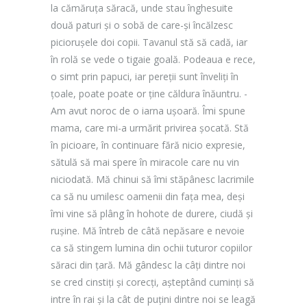
la cămăruța săracă, unde stau înghesuite
două paturi și o sobă de care-și încălzesc
piciorușele doi copii. Tavanul stă să cadă, iar
în rolă se vede o tigaie goală. Podeaua e rece,
o simt prin papuci, iar pereții sunt înveliți în
țoale, poate poate or ține căldura înăuntru. -
Am avut noroc de o iarna ușoară. Îmi spune
mama, care mi-a urmărit privirea șocată. Stă
în picioare, în continuare fără nicio expresie,
sătulă să mai spere în miracole care nu vin
niciodată. Mă chinui să îmi stăpânesc lacrimile
ca să nu umilesc oamenii din fața mea, deși
îmi vine să plâng în hohote de durere, ciudă și
rușine. Mă întreb de câtă nepăsare e nevoie
ca să stingem lumina din ochii tuturor copiilor
săraci din țară. Mă gândesc la câți dintre noi
se cred cinstiți și corecți, așteptând cuminți să
intre în rai și la cât de puțini dintre noi se leagă