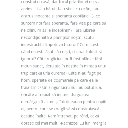
construi o casă, dar focul privirilor ei nu s-a
aprins… L-au bătut, l-au stins cu ocări, i-au
distrus inocența și speranța copilăriei. Și ce
suntem noi fără speranță, fără vise pe care să
ne chinuim să le îndeplinim? Fără iubirea
necondiționată a părinților noștri, scutul
indestructibil împotriva tuturor? Cum crești
când nu ești lăsat să crești, ci doar folosit și
ignorat? Câte rugăciuni or fi fost plânse fără
niciun sunet, derulate în neștire în mintea unui
trup care-și urla durerea? Câte n-au fugit pe
horn, speriate de coșmarele pe care ea le
trăia zilnic? Un singur lucru nu i-au putut lua,
oricâte a trebuit să îndure: dragostea
nemărginită acum și întotdeauna pentru copiii
ei, pentru care se roagă să-și construiască
destine înalte. I-am întrebat, pe rând, ce-și
doresc cel mai mult. -Rechizite! Eu luni merg la