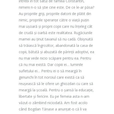
întrebi în tot satul de familia Constantin,
nimeni n-o să știe cine este. De ce le-ar păsa?
Au propriile griji, propriile datorii de plătit din
nimic, propriile speranțe către o viață puțin
mai ușoară și proprii copii care nu înțeleg cât
de crudă și oarbă este realitatea. Rugăciunile
mamei au ținut tavanul să nu cadă. Obișnuită
să trăiască îngrozitor, abandonată la casa de
copii, bătută și abuzată de părinții adoptivi, ea
nu mai vede nicio scăpare pentru ea. Pentru
că nu mai există. Dar copiii ei… luminile
sufletului ei… Pentru ei o să meargă în
genunchi în tot noroiul care există ca să
reușească să le ofere un ghiozdan cu care să
meargă la școală. Pentru o șansă la educație,
libertate și fericire. Eu pe femeia asta n-am
văzut-o zâmbind niciodată. Am fost acolo
când Bogdan Tănase a anunțat-o că îi va