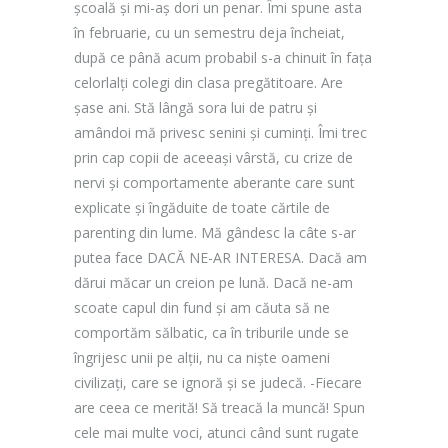
școală și mi-aș dori un penar. Îmi spune asta
în februarie, cu un semestru deja încheiat,
după ce până acum probabil s-a chinuit în fața
celorlalți colegi din clasa pregătitoare. Are
șase ani. Stă lângă sora lui de patru și
amândoi mă privesc senini și cuminți. Îmi trec
prin cap copii de aceeași vârstă, cu crize de
nervi și comportamente aberante care sunt
explicate și îngăduite de toate cărtile de
parenting din lume. Mă gândesc la câte s-ar
putea face DACĂ NE-AR INTERESA. Dacă am
dărui măcar un creion pe lună. Dacă ne-am
scoate capul din fund și am căuta să ne
comportăm sălbatic, ca în triburile unde se
îngrijesc unii pe alții, nu ca niște oameni
civilizați, care se ignoră și se judecă. -Fiecare
are ceea ce merită! Să treacă la muncă! Spun
cele mai multe voci, atunci când sunt rugate