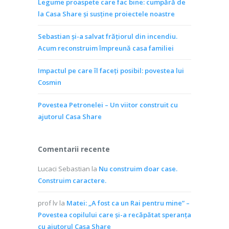
Legume proaspete care fac bine: cumpără de
la Casa Share și susține proiectele noastre
Sebastian și-a salvat frățiorul din incendiu.
Acum reconstruim împreună casa familiei
Impactul pe care îl faceți posibil: povestea lui
Cosmin
Povestea Petronelei – Un viitor construit cu
ajutorul Casa Share
Comentarii recente
Lucaci Sebastian
la
Nu construim doar case.
Construim caractere.
prof lv
la
Matei: „A fost ca un Rai pentru mine” –
Povestea copilului care și-a recăpătat speranța
cu ajutorul Casa Share