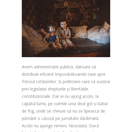
Avem administrație publică, datoare să
distribuie eficient împovărătoarele taxe spre
folosul cetățenilor. Și politicieni care să susțină
prin legislație drepturile și libertățile
constituționale. Dar ei nu ajung acolo, la
capătul lumii, pe culmile unui deal gol și bătut
de frig, unde se chinuie să nu se lipească de
pământ o căsuță pe jumătate dărâmată.
Acolo nu ajunge nimeni. Niciodată. Dacă