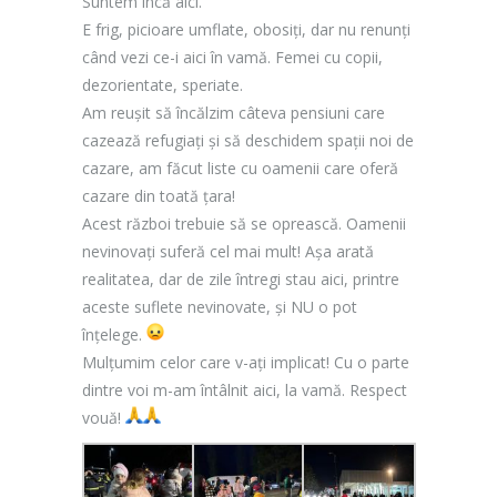
Suntem încă aici.
E frig, picioare umflate, obosiți, dar nu renunți
când vezi ce-i aici în vamă. Femei cu copii,
dezorientate, speriate.
Am reușit să încălzim câteva pensiuni care
cazează refugiați și să deschidem spații noi de
cazare, am făcut liste cu oamenii care oferă
cazare din toată țara!
Acest război trebuie să se oprească. Oamenii
nevinovați suferă cel mai mult! Așa arată
realitatea, dar de zile întregi stau aici, printre
aceste suflete nevinovate, și NU o pot
înțelege.
Mulțumim celor care v-ați implicat! Cu o parte
dintre voi m-am întâlnit aici, la vamă. Respect
vouă!