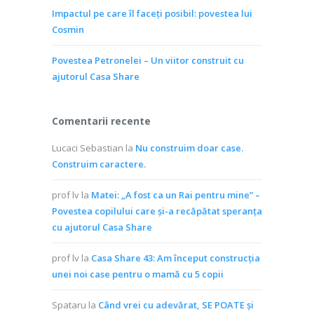
Impactul pe care îl faceți posibil: povestea lui
Cosmin
Povestea Petronelei – Un viitor construit cu
ajutorul Casa Share
Comentarii recente
Lucaci Sebastian
la
Nu construim doar case.
Construim caractere.
prof lv
la
Matei: „A fost ca un Rai pentru mine” –
Povestea copilului care și-a recăpătat speranța
cu ajutorul Casa Share
prof lv
la
Casa Share 43: Am început construcția
unei noi case pentru o mamă cu 5 copii
Spataru
la
Când vrei cu adevărat, SE POATE și