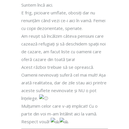
Suntem încă aici.
E frig, picioare umflate, obosiți dar nu
renunțăm când vezi ce-i aici în vamă. Femei
cu copii dezorientate, speriate.
Am reușit să încălzim câteva pensiuni care
cazează refugiați și să deschidem spații noi
de cazare, am facut liste cu oamenii care
oferă cazare din toată țara!
Acest război trebuie să se oprească.
Oamenii nevinovați suferă cel mai mult! Așa
arată realitatea, dar de zile stau aici printre
aceste suflete nevinovate și NU o pot
înțelege.
Mulțumim celor care v-ați implicat! Cu o
parte din voi m-am întâlnit aici la vamă.
Respect vouă!