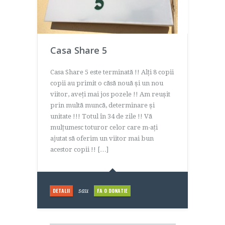
Casa Share 5
Casa Share 5 este terminată !! Alți 8 copii
copii au primit o căsă nouă și un nou
viitor, aveți mai jos pozele !! Am reușit
prin multă muncă, determinare și
unitate !!! Totul în 34 de zile !! Vă
mulțumesc toturor celor care m-ați
ajutat să oferim un viitor mai bun
acestor copii !! […]
DETALII
FA O DONATIE
sau