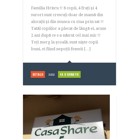
Familia Hriscu !! 8 copii, 4 frați și 4
surori sunt crescuți doar de mamă din
alocații și din munca cu ziua prin sat !!
Tatăl copiilor a plecat de lângă ei, acum
2 ani după ce s-a născut cel mai mic !!
Toți merg la școală, sunt niște copii
buni, ei fiind nepoții femeii […]
DETALII
FA O DONATIE
sau