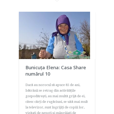
Bunicuța Elena: Casa Share
numărul 10
Dacă au norocul să apuce 85 de ani,
bătrânii se retrag din activitățile
gospodărești, au mai multă grijă de ei,
citesc cărți de rugăciuni, se uită mai mult
la televizor, sunt îngrijiți de copiii lor,
vizitați de nepoți și mângâiați de