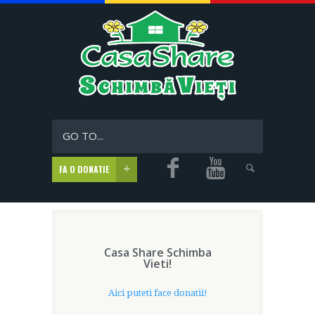
GO TO...
FA O DONATIE
Casa Share Schimba
Vieti!
Aici puteti face donatii!