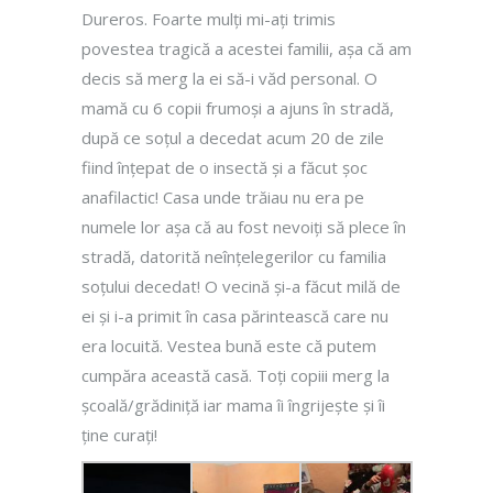
Dureros. Foarte mulți mi-ați trimis
povestea tragică a acestei familii, așa că am
decis să merg la ei să-i văd personal. O
mamă cu 6 copii frumoși a ajuns în stradă,
după ce soțul a decedat acum 20 de zile
fiind înțepat de o insectă și a făcut șoc
anafilactic! Casa unde trăiau nu era pe
numele lor așa că au fost nevoiți să plece în
stradă, datorită neînțelegerilor cu familia
soțului decedat! O vecină și-a făcut milă de
ei și i-a primit în casa părintească care nu
era locuită. Vestea bună este că putem
cumpăra această casă. Toți copiii merg la
școală/grădiniță iar mama îi îngrijește și îi
ține curați!