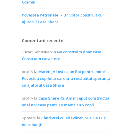
Cosmin
Povestea Petronelei – Un viitor construit cu
ajutorul Casa Share
Comentarii recente
Lucaci Sebastian
la
Nu construim doar case.
Construim caractere.
prof lv
la
Matei: „A fost ca un Rai pentru mine” –
Povestea copilului care și-a recăpătat speranța
cu ajutorul Casa Share
prof lv
la
Casa Share 43: Am început construcția
unei noi case pentru o mamă cu 5 copii
Spataru
la
Când vrei cu adevărat, SE POATE și
nu renunți!