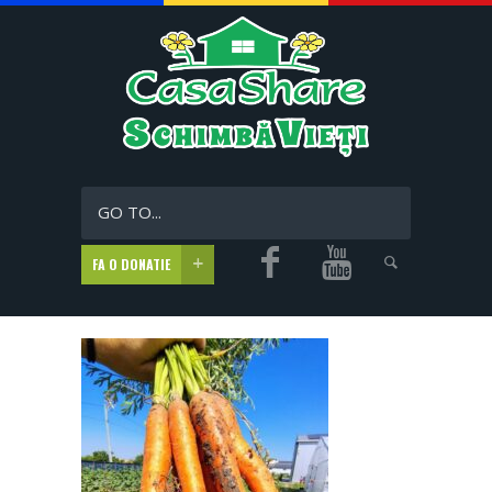
GO TO...
FA O DONATIE