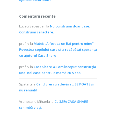
Comentarii recente
Lucaci Sebastian
la
Nu construim doar case.
Construim caractere.
prof lv
la
Matei: „A fost ca un Rai pentru mine” –
Povestea copilului care și-a recăpătat speranța
cu ajutorul Casa Share
prof lv
la
Casa Share 43: Am început construcția
unei noi case pentru o mamă cu 5 copii
Spataru
la
Când vrei cu adevărat, SE POATE și
nu renunți!
Vranceanu Mihaela
la
Cu 3.5% CASA SHARE
schimbă vieţi.