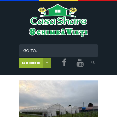
GO TO...
FA O DONATIE