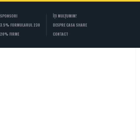
SPONSORI
ÎȚI MULȚUMIM!
3.5% FORMULARUL 230
DESPRE CASA SHARE
20% FIRME
CONTACT