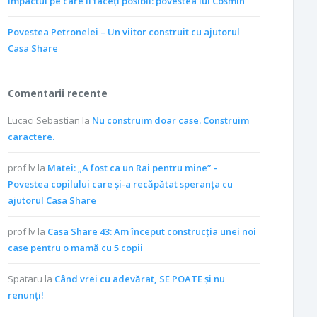
Impactul pe care îl faceți posibil: povestea lui Cosmin
Povestea Petronelei – Un viitor construit cu ajutorul
Casa Share
Comentarii recente
Lucaci Sebastian
la
Nu construim doar case. Construim
caractere.
prof lv
la
Matei: „A fost ca un Rai pentru mine” –
Povestea copilului care și-a recăpătat speranța cu
ajutorul Casa Share
prof lv
la
Casa Share 43: Am început construcția unei noi
case pentru o mamă cu 5 copii
Spataru
la
Când vrei cu adevărat, SE POATE și nu
renunți!