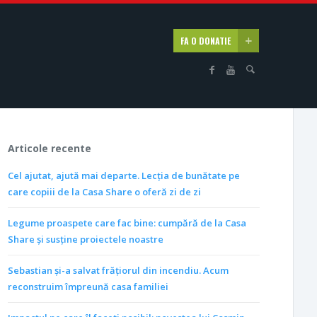
FA O DONATIE
Articole recente
Cel ajutat, ajută mai departe. Lecția de bunătate pe
care copiii de la Casa Share o oferă zi de zi
Legume proaspete care fac bine: cumpără de la Casa
Share și susține proiectele noastre
Sebastian și-a salvat frățiorul din incendiu. Acum
reconstruim împreună casa familiei