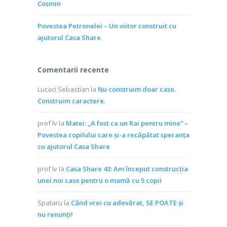
Cosmin
Povestea Petronelei – Un viitor construit cu
ajutorul Casa Share
Comentarii recente
Lucaci Sebastian
la
Nu construim doar case.
Construim caractere.
prof lv
la
Matei: „A fost ca un Rai pentru mine” –
Povestea copilului care și-a recăpătat speranța
cu ajutorul Casa Share
prof lv
la
Casa Share 43: Am început construcția
unei noi case pentru o mamă cu 5 copii
Spataru
la
Când vrei cu adevărat, SE POATE și
nu renunți!