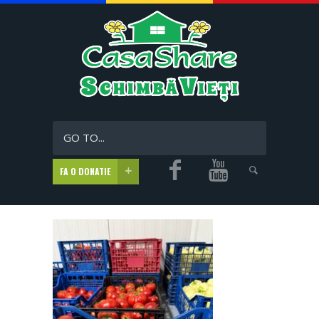
GO TO...
FA O DONATIE