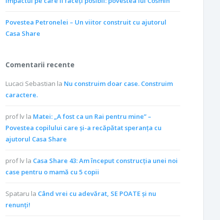
Impactul pe care îl faceți posibil: povestea lui Cosmin
Povestea Petronelei – Un viitor construit cu ajutorul
Casa Share
Comentarii recente
Lucaci Sebastian
la
Nu construim doar case. Construim
caractere.
prof lv
la
Matei: „A fost ca un Rai pentru mine” –
Povestea copilului care și-a recăpătat speranța cu
ajutorul Casa Share
prof lv
la
Casa Share 43: Am început construcția unei noi
case pentru o mamă cu 5 copii
Spataru
la
Când vrei cu adevărat, SE POATE și nu
renunți!