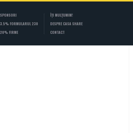
SPONSORI
ÎȚI MULȚUMIM!
3.5% FORMULARUL 230
DESPRE CASA SHARE
20% FIRME
CONTACT