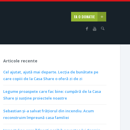
FA O DONATIE
Articole recente
Cel ajutat, ajută mai departe. Lecția de bunătate pe
care copiii de la Casa Share o oferă zi de zi
Legume proaspete care fac bine: cumpără de la Casa
Share și susține proiectele noastre
Sebastian și-a salvat frățiorul din incendiu. Acum
reconstruim împreună casa familiei