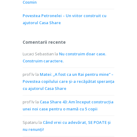
Cosmin
Povestea Petronelei – Un viitor construit cu
ajutorul Casa Share
Comentarii recente
Lucaci Sebastian
la
Nu construim doar case.
Construim caractere.
prof lv
la
Matei: „A fost ca un Rai pentru mine” –
Povestea copilului care și-a recăpătat speranța
cu ajutorul Casa Share
prof lv
la
Casa Share 43: Am început construcția
unei noi case pentru o mamă cu 5 copii
Spataru
la
Când vrei cu adevărat, SE POATE și
nu renunți!