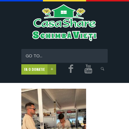
GO TO...
FA O DONATIE