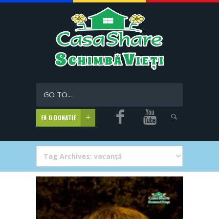
GO TO...
FA O DONATIE