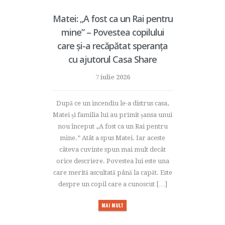
Matei: „A fost ca un Rai pentru
mine” – Povestea copilului
care și-a recăpătat speranța
cu ajutorul Casa Share
7 iulie 2026
După ce un incendiu le-a distrus casa,
Matei și familia lui au primit șansa unui
nou început „A fost ca un Rai pentru
mine.” Atât a spus Matei. Iar aceste
câteva cuvinte spun mai mult decât
orice descriere. Povestea lui este una
care merită ascultată până la capăt. Este
despre un copil care a cunoscut […]
MAI MULT