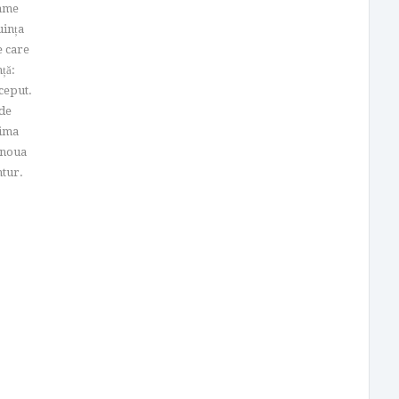
mame
uința
e care
ță:
nceput.
 de
rima
r noua
ntur.