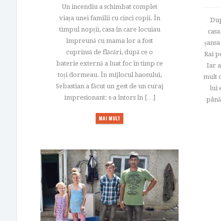
Un incendiu a schimbat complet
viața unei familii cu cinci copii. În
Dup
timpul nopții, casa în care locuiau
casa
împreună cu mama lor a fost
șansa
cuprinsă de flăcări, după ce o
Rai p
baterie externă a luat foc în timp ce
Iar 
toți dormeau. În mijlocul haosului,
mult 
Sebastian a făcut un gest de un curaj
lui 
impresionant: s-a întors în […]
până 
MAI MULT