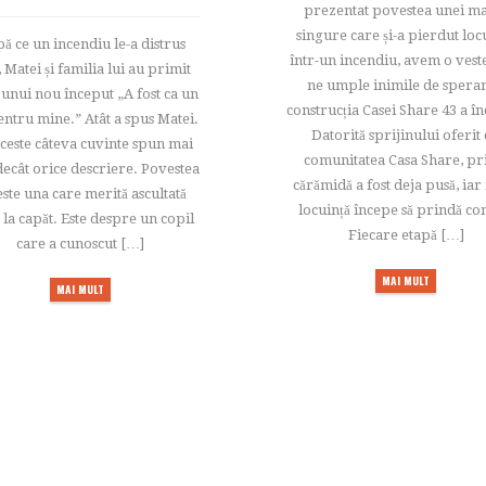
prezentat povestea unei 
singure care și-a pierdut loc
ă ce un incendiu le-a distrus
într-un incendiu, avem o vest
, Matei și familia lui au primit
ne umple inimile de speran
 unui nou început „A fost ca un
construcția Casei Share 43 a î
entru mine.” Atât a spus Matei.
Datorită sprijinului oferit
aceste câteva cuvinte spun mai
comunitatea Casa Share, p
decât orice descriere. Povestea
cărămidă a fost deja pusă, ia
este una care merită ascultată
locuință începe să prindă co
la capăt. Este despre un copil
Fiecare etapă […]
care a cunoscut […]
MAI MULT
MAI MULT