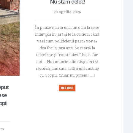
Nu stăm deloc!
20 aprilie 2026
În pauze mai arunci un ochi la ce se
întâmplă în țară și te ia cu fiori când
vezi cum politicienii parcă vor să
dea foc la țara asta. Se ceartă la
televizor și “construiesc” haos. Iar
noi… Noi muncim din răsputeri să
reconstruim casa arsă a unei mame
cu 4 copii. Chiar nu putem […]
eput
MAI MULT
ase
pii
-am