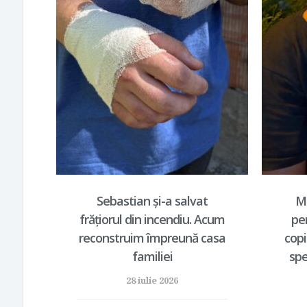
Sebastian și-a salvat
Ma
frățiorul din incendiu. Acum
pe
reconstruim împreună casa
copi
familiei
spe
28 iulie 2026