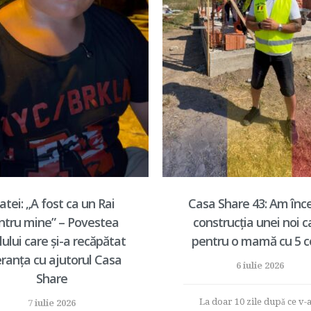
tei: „A fost ca un Rai
Casa Share 43: Am înc
ntru mine” – Povestea
construcția unei noi c
lului care și-a recăpătat
pentru o mamă cu 5 co
ranța cu ajutorul Casa
6 iulie 2026
Share
La doar 10 zile după ce v
7 iulie 2026