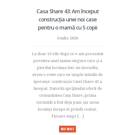
Casa Share 43: Am început
construcția unei noi case
pentru o mamă cu 5 copii
6 iulie 2026
La doar 10 zile după ce v-am prezentat
povestea unei mame singure care și-a
pierdut locuința într-un incendiu,
avem o veste care ne umple inimile de
speranță: construcția Casei Share 43 a
început. Datorită sprijinului oferit de
comunitatea Casa Share, prima
cărămidă a fost deja pusă, iar noua
locuință începe să prindă contur.
Fiecare etapă […]
MAI MULT