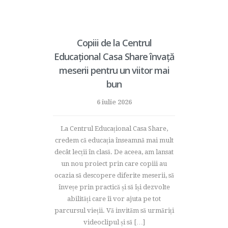
Copiii de la Centrul
Educațional Casa Share învață
meserii pentru un viitor mai
bun
6 iulie 2026
La Centrul Educațional Casa Share,
credem că educația înseamnă mai mult
decât lecții în clasă. De aceea, am lansat
un nou proiect prin care copiii au
ocazia să descopere diferite meserii, să
învețe prin practică și să își dezvolte
abilități care îi vor ajuta pe tot
parcursul vieții. Vă invităm să urmăriți
videoclipul și să […]