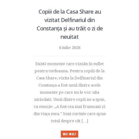
Copiii de la Casa Share au
vizitat Delfinariul din
Constanța și au trăit o zi de
neuitat
6 iulie 2026
Există momente care rămân în suflet
pentru totdeauna. Pentru copiii de la
Casa Share, vizita la Delfinariul din
Constanța a fost unul dintre acele
momente pe care nu le vor uita
niciodată. Unul dintre copii ne-a spus,
cu emoție: „A fost cea mai frumoasă zi
din viața mea.” Sunt cuvinte care spun
totul despre cât […]
MAI MULT