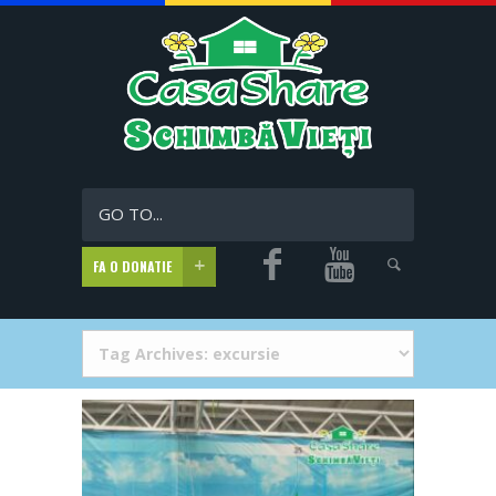
GO TO...
FA O DONATIE