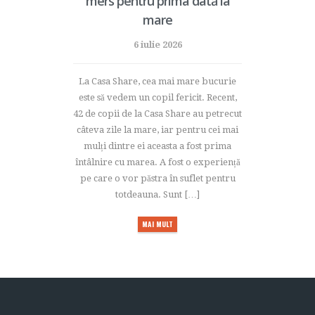
mers pentru prima dată la
mare
6 iulie 2026
La Casa Share, cea mai mare bucurie
este să vedem un copil fericit. Recent,
42 de copii de la Casa Share au petrecut
câteva zile la mare, iar pentru cei mai
mulți dintre ei aceasta a fost prima
întâlnire cu marea. A fost o experiență
pe care o vor păstra în suflet pentru
totdeauna. Sunt […]
MAI MULT