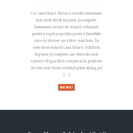
La Casa Share, fiecare recoltă înseamnă
mai mult decât legume proaspete.
Înseamnă locuri de muncă, educație
pentru copii și sprijin pentru familiile
care își doresc un viitor mai bun. În
cele două solarii Casa Share, cultivăm
legume proaspete, iar datorită noii
camere frigorifice reușim să le păstrăm
în cele mai bune condiții până ajung pe
[…]
MAI MULT