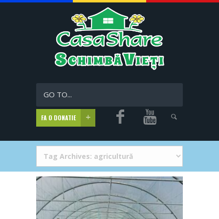
GO TO...
FA O DONATIE